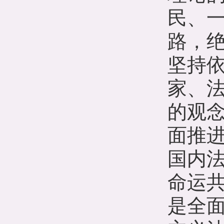
民、
路，绝
坚持
家、
的观
面推
国内
命运
是全