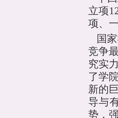
立项
1
项、
国家
竞争
究实
了学
新的
导与
势，