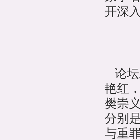
开深
论坛
艳红
樊崇
分别
与重