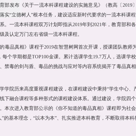
育部发布《关于一流本科课程建设的实施意见》（教高〔
2019
落实“立德树人”根本任务，建设适应新时代要求的一流本科课
系。一流本科课程双万计划即指从
2019
年到
2021
年，教育部和各
级及认定万门左右省级一流本科课程。
的毒品真相》课程于
2019
在智慧树网首次开课，授课团队教师
，每个学期都是
TOP100
金课。累计选课学生
19.7
万人，选课学校
、禁毒的剑与盾、毒品的挑战与应对等内容系统揭开了毒品真相
学学院历来高度重视课程建设，在课程建设中秉持“学生中心、
线下融合课程等多种形式的课程建设体系。通过建设，学院四个
。本次进入教育部公示的《你不知道的毒品真相》课程即为社会
人”的基本理念，“以本为本”、扎实推进本科教育，不断取得本