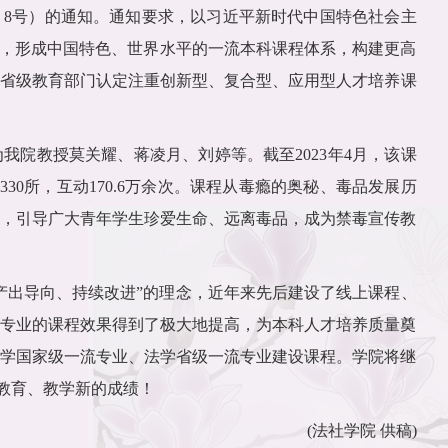
〕
8
号）的通知。通知要求，以习近平新时代中国特色社会主
程，形成中国特色、世界水平的一流本科课程体系，构建更高
省级教育部门认定注重创新型、复合型、应用型人才培养课
为我院教授莫关耀、蒋凌月、刘婷等。截至
2023
年
4
月，该课
330
所，互动
170.6
万余次。课程从毒瘾的奥秘、毒品发展历
，引导广大青年学生珍爱生命、远离毒品，成为禁毒宣传教
产出导向、持续改进”的理念，近年来先后建设了线上课程、
专业的课程效果得到了极大地提高，为本科人才培养质量奠
学国家级一流专业、法学省级一流专业建设课程。学院将继
科教育、教学新的成绩！
(法社学院 供稿)