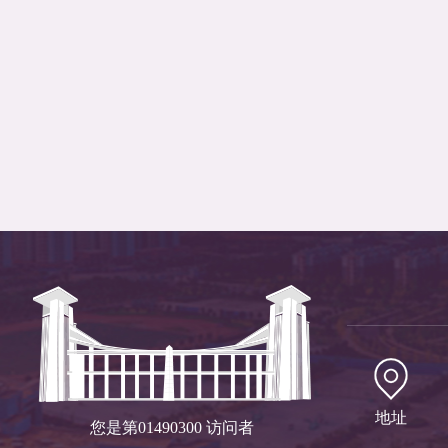
地址
您是第
01490300
访问者