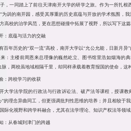
子，一同踏上了前往天津南开大学的研学之旅。作为一所扎根西
”为训的南开园，感受其厚重的历史底蕴与开放的学术氛围，我
方高校的治学风范，更在思想碰撞中拓展了视野，所以写下这篇
开：底蕴与活力的交融
有百年历史的“双一流”高校，南开大学以“允公允能，日新月异
而来：主楼前周恩来总理像的巍然屹立、图书馆里浩如烟海的典
血脉，两校虽地域相隔千里，却同样承载着教育报国的使命，这
验：跨校学习的收获
开大学法学院的行政法与行政诉讼法、破产法等课程，授课教师
心”的理念异曲同工，但更强调批判性思维的培养；并且相较于
国际化视野和跨学科融合，尤其在法学理论、知识产权法等领域
知：从春城到津门的跨越