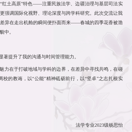
“红土高原”特色——注重民族法学、边疆治理与基层司法实
更强调国际化视野、理论深度与跨学科研究。此次交流让我
差异在走出机舱的瞬间便扑面而来——春城的四季花香被渤
貌中。
显著提升了我的沟通与时间管理能力。
魅力在于打破地域与学科的边界，在差异中寻找共鸣，在碰
校的教诲，以“公能”精神砥砺前行，以“坚卓”之志扎根实
法学专业2023级杨思怡