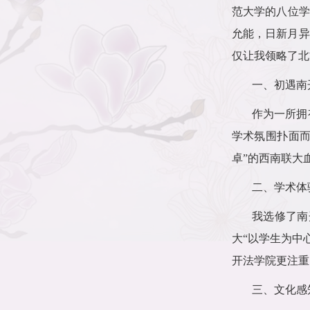
范大学的八位学
允能，日新月异
仅让我领略了北
一、
初遇南
作为一所拥
学术氛围扑面
卓”的西南联大
二、
学术体
我选修了南
大“以学生为中
开法学院更注重
三、
文化感