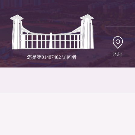
地址
您是第
01487482
访问者